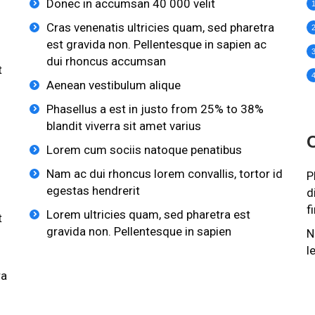
Donec in accumsan 40 000 velit
Cras venenatis ultricies quam, sed pharetra
est gravida non. Pellentesque in sapien ac
dui rhoncus accumsan
t
Aenean vestibulum alique
Phasellus a est in justo from 25% to 38%
blandit viverra sit amet varius
Lorem cum sociis natoque penatibus
Nam ac dui rhoncus lorem convallis, tortor id
P
egestas hendrerit
d
f
Lorem ultricies quam, sed pharetra est
t
gravida non. Pellentesque in sapien
N
l
ra