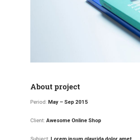
About project
Period:
May – Sep 2015
Client:
Awesome Online Shop
Subject:
Lorem ipsum glavrida dolor amet